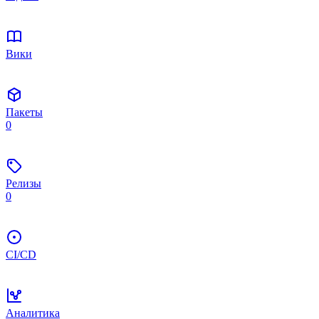
Вики
Пакеты
0
Релизы
0
CI/CD
Аналитика