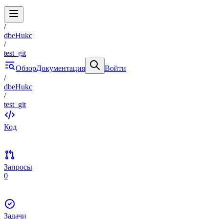
/
dbeHukc
/
test_git
Обзор
Документация
Войти
/
dbeHukc
/
test_git
Код
Запросы
0
Задачи