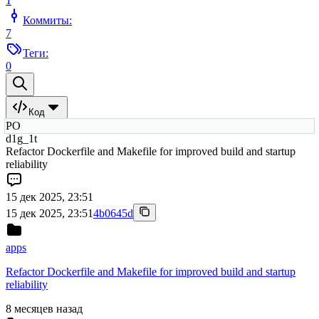
1
Коммиты:
7
Теги:
0
Код
PO
d1g_1t
Refactor Dockerfile and Makefile for improved build and startup
reliability
15 дек 2025, 23:51
15 дек 2025, 23:51
4b0645d
apps
Refactor Dockerfile and Makefile for improved build and startup
reliability
8 месяцев назад