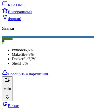
README
В избранном
0
Форки
0
Языки
Python
86,6
%
Makefile
9,9
%
Dockerfile
2,2
%
Shell
1,3
%
Сообщить о нарушении
main
Ветки: