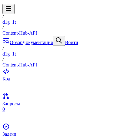
/
d1g_1t
/
Content-Hub-API
Обзор
Документация
Войти
/
d1g_1t
/
Content-Hub-API
Код
Запросы
0
Задачи