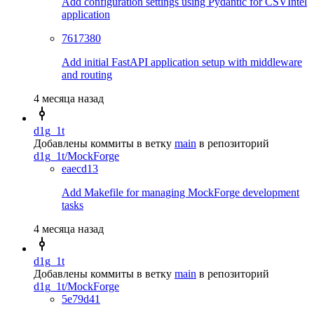
Add configuration settings using Pydantic for CSVIntel
application
7617380
Add initial FastAPI application setup with middleware
and routing
4 месяца назад
d1g_1t
Добавлены коммиты в ветку
main
в репозиторий
d1g_1t/MockForge
eaecd13
Add Makefile for managing MockForge development
tasks
4 месяца назад
d1g_1t
Добавлены коммиты в ветку
main
в репозиторий
d1g_1t/MockForge
5e79d41