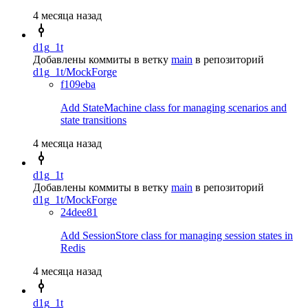
4 месяца назад
d1g_1t
Добавлены коммиты в ветку
main
в репозиторий
d1g_1t/MockForge
f109eba
Add StateMachine class for managing scenarios and
state transitions
4 месяца назад
d1g_1t
Добавлены коммиты в ветку
main
в репозиторий
d1g_1t/MockForge
24dee81
Add SessionStore class for managing session states in
Redis
4 месяца назад
d1g_1t