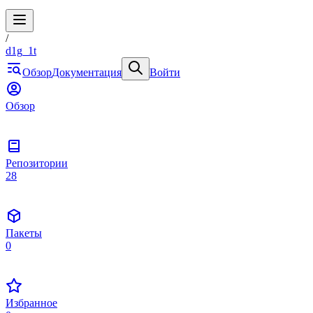
/
d1g_1t
Обзор
Документация
Войти
Обзор
Репозитории
28
Пакеты
0
Избранное