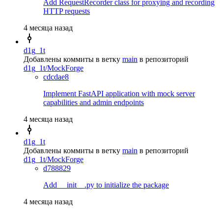
Add RequestRecorder class for proxying and recording
HTTP requests
4 месяца назад
d1g_1t
Добавлены коммиты в ветку
main
в репозиторий
d1g_1t/MockForge
cdcdae8
Implement FastAPI application with mock server
capabilities and admin endpoints
4 месяца назад
d1g_1t
Добавлены коммиты в ветку
main
в репозиторий
d1g_1t/MockForge
d788829
Add __init__.py to initialize the package
4 месяца назад