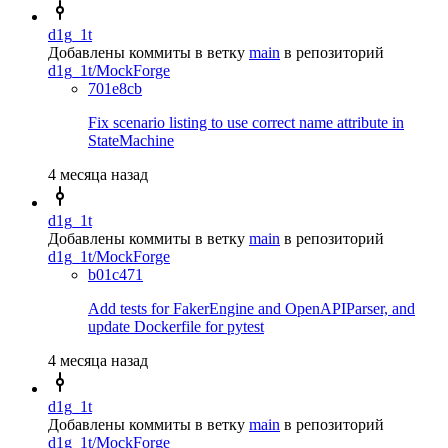
d1g_1t
Добавлены коммиты в ветку
main
в репозиторий
d1g_1t/MockForge
701e8cb
Fix scenario listing to use correct name attribute in
StateMachine
4 месяца назад
d1g_1t
Добавлены коммиты в ветку
main
в репозиторий
d1g_1t/MockForge
b01c471
Add tests for FakerEngine and OpenAPIParser, and
update Dockerfile for pytest
4 месяца назад
d1g_1t
Добавлены коммиты в ветку
main
в репозиторий
d1g_1t/MockForge