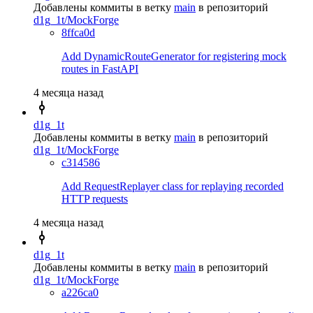
Добавлены коммиты в ветку
main
в репозиторий
d1g_1t/MockForge
8ffca0d
Add DynamicRouteGenerator for registering mock
routes in FastAPI
4 месяца назад
d1g_1t
Добавлены коммиты в ветку
main
в репозиторий
d1g_1t/MockForge
c314586
Add RequestReplayer class for replaying recorded
HTTP requests
4 месяца назад
d1g_1t
Добавлены коммиты в ветку
main
в репозиторий
d1g_1t/MockForge
a226ca0