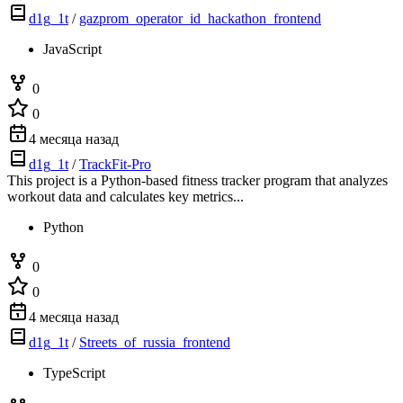
d1g_1t
/
gazprom_operator_id_hackathon_frontend
JavaScript
0
0
4 месяца назад
d1g_1t
/
TrackFit-Pro
This project is a Python-based fitness tracker program that analyzes
workout data and calculates key metrics...
Python
0
0
4 месяца назад
d1g_1t
/
Streets_of_russia_frontend
TypeScript