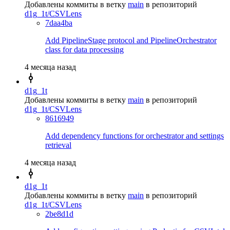
Добавлены коммиты в ветку
main
в репозиторий
d1g_1t/CSVLens
7daa4ba
Add PipelineStage protocol and PipelineOrchestrator
class for data processing
4 месяца назад
d1g_1t
Добавлены коммиты в ветку
main
в репозиторий
d1g_1t/CSVLens
8616949
Add dependency functions for orchestrator and settings
retrieval
4 месяца назад
d1g_1t
Добавлены коммиты в ветку
main
в репозиторий
d1g_1t/CSVLens
2be8d1d