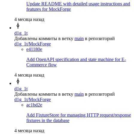
Update README with detailed usage instructions and
features for MockForge
4 месяца назад
d1g_1t
Добавлены коммиты в ветку
main
в репозиторий
d1g_1t/MockForge
e41180e
Add OpenAPI specification and state machine for E-
Commerce flow
4 месяца назад
d1g_1t
Добавлены коммиты в ветку
main
в репозиторий
d1g_1t/MockForge
ac1bd2e
Add FixtureStore for managing HTTP request/response
fixtures in the database
4 месяца назад