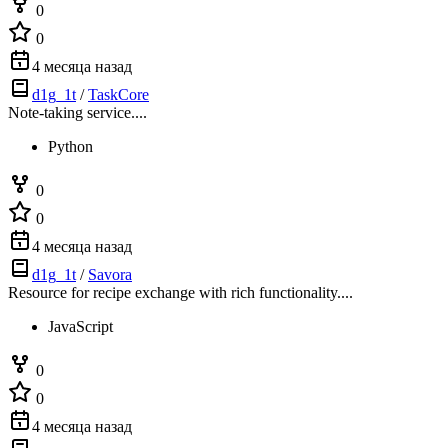
0
0
4 месяца назад
d1g_1t
/
TaskCore
Note-taking service....
Python
0
0
4 месяца назад
d1g_1t
/
Savora
Resource for recipe exchange with rich functionality....
JavaScript
0
0
4 месяца назад