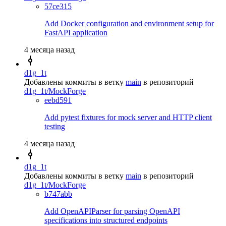
57ce315
Add Docker configuration and environment setup for
FastAPI application
4 месяца назад
d1g_1t
Добавлены коммиты в ветку
main
в репозиторий
d1g_1t/MockForge
eebd591
Add pytest fixtures for mock server and HTTP client
testing
4 месяца назад
d1g_1t
Добавлены коммиты в ветку
main
в репозиторий
d1g_1t/MockForge
b747abb
Add OpenAPIParser for parsing OpenAPI
specifications into structured endpoints