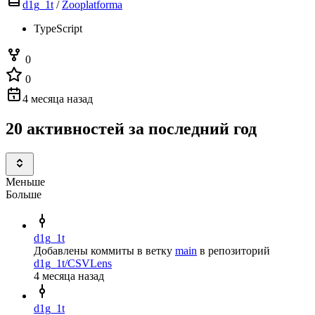
d1g_1t
/
Zooplatforma
TypeScript
0
0
4 месяца назад
20 активностей за последний год
Меньше
Больше
d1g_1t
Добавлены коммиты в ветку
main
в репозиторий
d1g_1t/CSVLens
4 месяца назад
d1g_1t