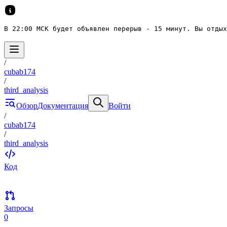
В 22:00 МСК будет объявлен перерыв - 15 минут. Вы отдых
/
cubab174
/
third_analysis
Обзор
Документация
Войти
/
cubab174
/
third_analysis
Код
Запросы
0