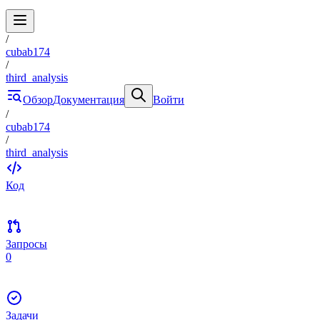
/
cubab174
/
third_analysis
Обзор
Документация
Войти
/
cubab174
/
third_analysis
Код
Запросы
0
Задачи