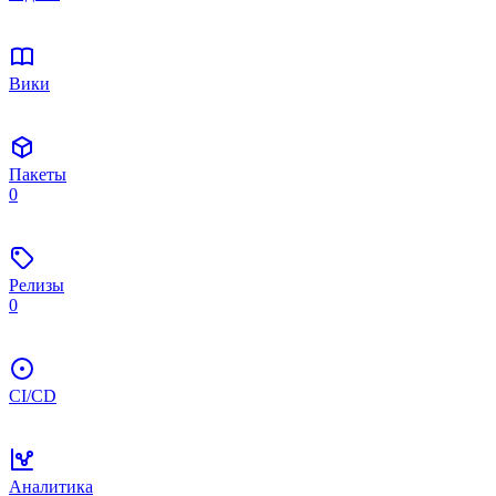
Вики
Пакеты
0
Релизы
0
CI/CD
Аналитика