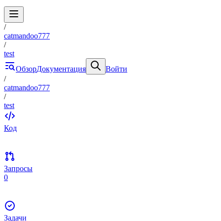
/
catmandoo777
/
test
Обзор
Документация
Войти
/
catmandoo777
/
test
Код
Запросы
0
Задачи