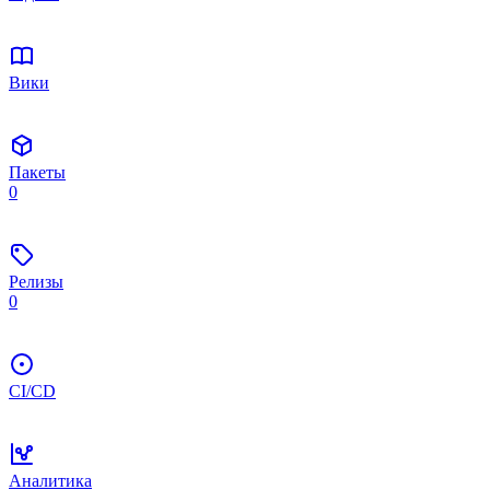
Вики
Пакеты
0
Релизы
0
CI/CD
Аналитика