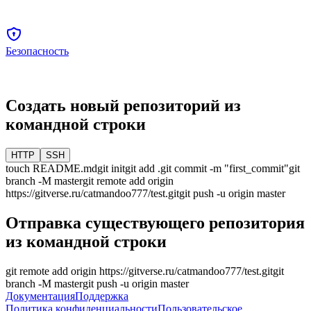
Безопасность
Создать новый репозиторий из
командной строки
HTTP
SSH
touch README.md
git init
git add .
git commit -m "first_commit"
git
branch -M
master
git remote add origin
https://gitverse.ru/catmandoo777/test.git
git push -u origin
master
Отправка существующего репозитория
из командной строки
git remote add origin
https://gitverse.ru/catmandoo777/test.git
git
branch -M
master
git push -u origin
master
Документация
Поддержка
Политика конфиденциальности
Пользовательское