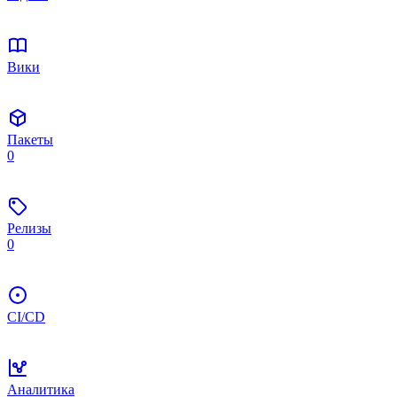
Вики
Пакеты
0
Релизы
0
CI/CD
Аналитика