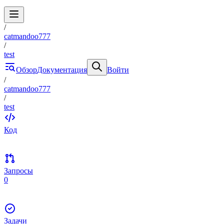
/
catmandoo777
/
test
Обзор
Документация
Войти
/
catmandoo777
/
test
Код
Запросы
0
Задачи