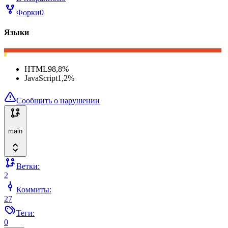
Форки
0
Языки
HTML
98,8
%
JavaScript
1,2
%
Сообщить о нарушении
main
Ветки:
2
Коммиты:
27
Теги:
0