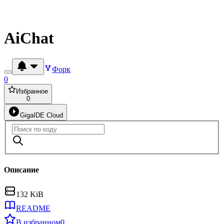
AiChat
Форк
0
Избранное
0
GigaIDE Cloud
Описание
132 KiB
README
В избранном
0