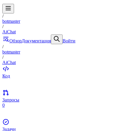
/
botmaster
/
AiChat
Обзор
Документация
Войти
/
botmaster
/
AiChat
Код
Запросы
0
Задачи