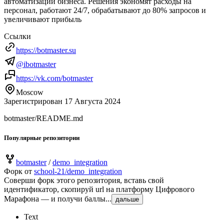
автоматизации бизнеса. Решения экономят расходы на
персонал, работают 24/7, обрабатывают до 80% запросов и
увеличивают прибыль
Ссылки
https://botmaster.su
@ibotmaster
https://vk.com/botmaster
Moscow
Зарегистрирован 17 Августа 2024
botmaster/README.md
Популярные репозитории
botmaster
/
demo_integration
Форк от
school-21/demo_integration
Соверши форк этого репозитория, вставь свой
идентификатор, скопируй url на платформу Цифрового
Марафона — и получи баллы...
дальше
Text