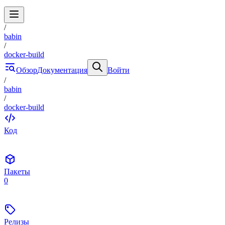
/
babin
/
docker-build
Обзор
Документация
Войти
/
babin
/
docker-build
Код
Пакеты
0
Релизы