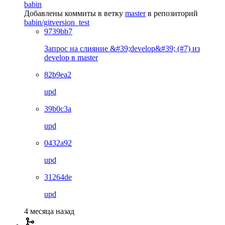
babin
Добавлены коммиты в ветку
master
в репозиторий
babin/gitversion_test
9739bb7
Запрос на слияние &#39;develop&#39; (#7) из
develop в master
82b9ea2
upd
39b0c3a
upd
0432a92
upd
31264de
upd
4 месяца назад