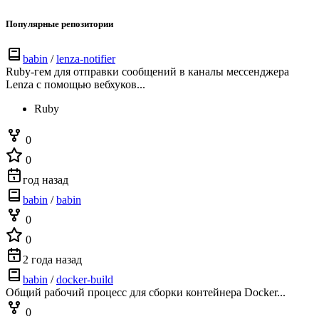
Популярные репозитории
babin
/
lenza-notifier
Ruby-гем для отправки сообщений в каналы мессенджера
Lenza с помощью вебхуков...
Ruby
0
0
год назад
babin
/
babin
0
0
2 года назад
babin
/
docker-build
Общий рабочий процесс для сборки контейнера Docker...
0