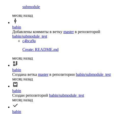
submodule
месяц назад
babin
Добавлены коммиты в ветку
master
в репозиторий
babin/submodule_test
c4bca9a
Create: README.md
месяц назад
babin
Создана ветка
master
в репозитории
babin/submodule_test
месяц назад
babin
Создан репозиторий
babin/submodule_test
месяц назад
babin