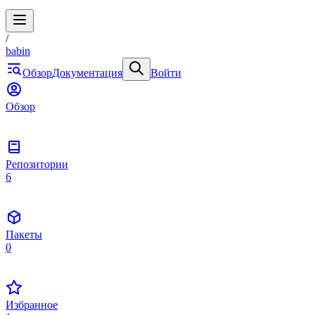
/
babin
Обзор
Документация
Войти
Обзор
Репозитории
6
Пакеты
0
Избранное