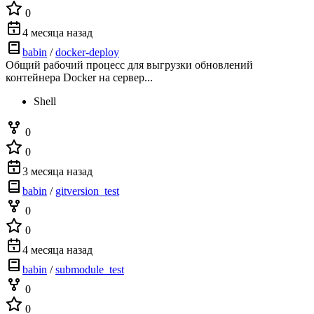
0
4 месяца назад
babin
/
docker-deploy
Общий рабочий процесс для выгрузки обновлений
контейнера Docker на сервер...
Shell
0
0
3 месяца назад
babin
/
gitversion_test
0
0
4 месяца назад
babin
/
submodule_test
0
0