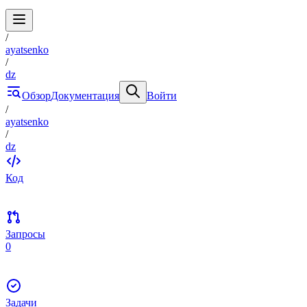
/
ayatsenko
/
dz
Обзор
Документация
Войти
/
ayatsenko
/
dz
Код
Запросы
0
Задачи