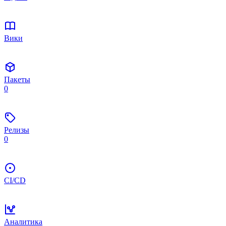
Вики
Пакеты
0
Релизы
0
CI/CD
Аналитика