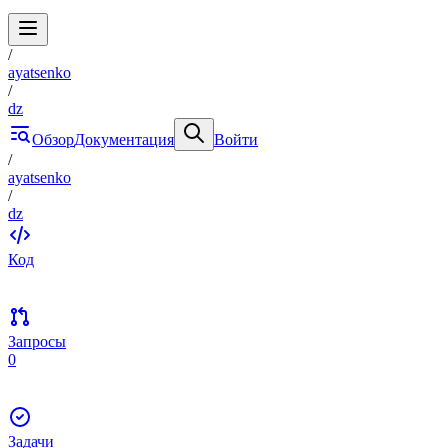
/
ayatsenko
/
dz
Обзор
Документация
Войти
/
ayatsenko
/
dz
Код
Запросы
0
Задачи