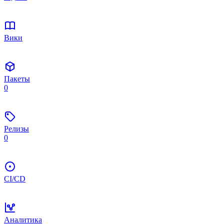
Вики
Пакеты
0
Релизы
0
CI/CD
Аналитика