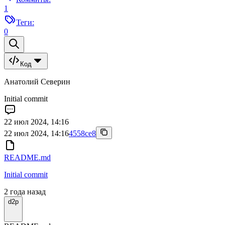
1
Теги:
0
Код
Анатолий Северин
Initial commit
22 июл 2024, 14:16
22 июл 2024, 14:16
4558ce8
README.md
Initial commit
2 года назад
d2p