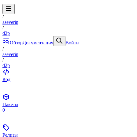
/
aseverin
/
d2p
Обзор
Документация
Войти
/
aseverin
/
d2p
Код
Пакеты
0
Релизы