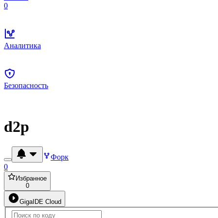
0
Аналитика
Безопасность
d2p
Форк
0
Избранное
0
GigaIDE Cloud