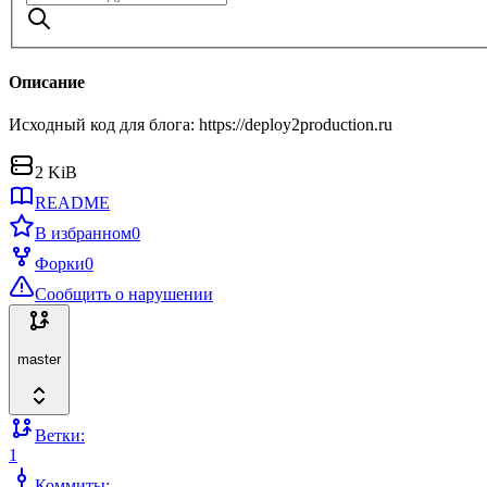
Описание
Исходный код для блога: https://deploy2production.ru
2 KiB
README
В избранном
0
Форки
0
Сообщить о нарушении
master
Ветки:
1
Коммиты: