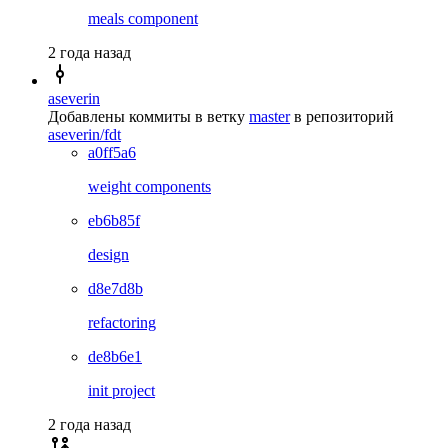
meals component
2 года назад
aseverin
Добавлены коммиты в ветку
master
в репозиторий
aseverin/fdt
a0ff5a6
weight components
eb6b85f
design
d8e7d8b
refactoring
de8b6e1
init project
2 года назад