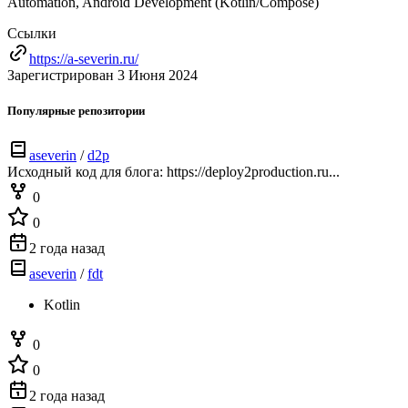
Automation, Android Development (Kotlin/Compose)
Ссылки
https://a-severin.ru/
Зарегистрирован 3 Июня 2024
Популярные репозитории
aseverin
/
d2p
Исходный код для блога: https://deploy2production.ru...
0
0
2 года назад
aseverin
/
fdt
Kotlin
0
0
2 года назад