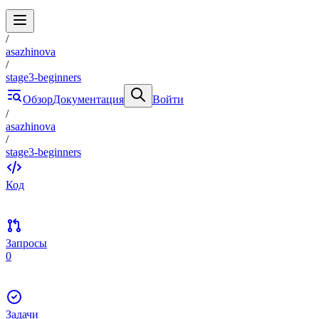
/
asazhinova
/
stage3-beginners
Обзор
Документация
Войти
/
asazhinova
/
stage3-beginners
Код
Запросы
0
Задачи