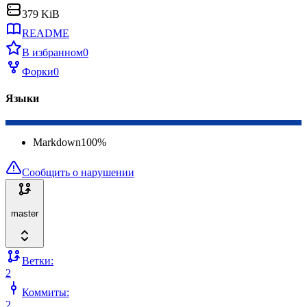
379 KiB
README
В избранном
0
Форки
0
Языки
Markdown
100
%
Сообщить о нарушении
master
Ветки:
2
Коммиты:
2