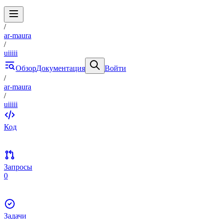
/
ar-maura
/
uiiiii
Обзор
Документация
Войти
/
ar-maura
/
uiiiii
Код
Запросы
0
Задачи