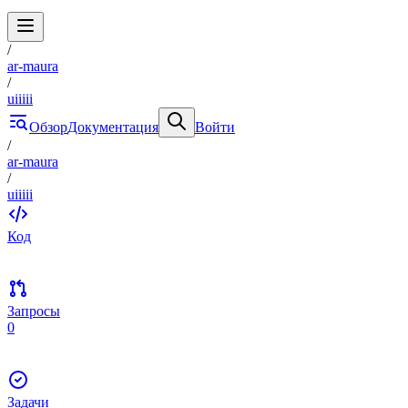
/
ar-maura
/
uiiiii
Обзор
Документация
Войти
/
ar-maura
/
uiiiii
Код
Запросы
0
Задачи