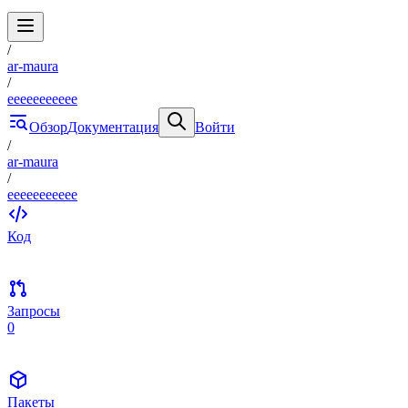
/
ar-maura
/
eeeeeeeeeee
Обзор
Документация
Войти
/
ar-maura
/
eeeeeeeeeee
Код
Запросы
0
Пакеты