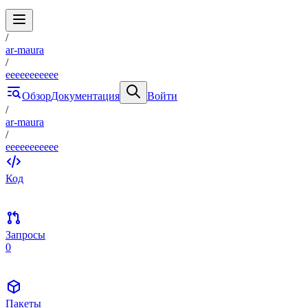
/
ar-maura
/
eeeeeeeeeee
Обзор
Документация
Войти
/
ar-maura
/
eeeeeeeeeee
Код
Запросы
0
Пакеты