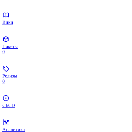
Вики
Пакеты
0
Релизы
0
CI/CD
Аналитика