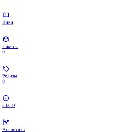
Вики
Пакеты
0
Релизы
0
CI/CD
Аналитика