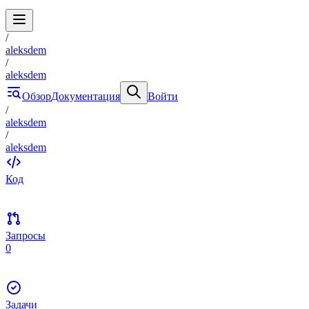
/
aleksdem
/
aleksdem
Обзор
Документация
Войти
/
aleksdem
/
aleksdem
Код
Запросы
0
Задачи