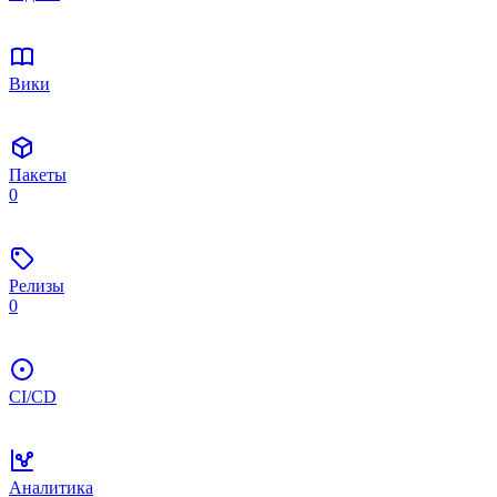
Вики
Пакеты
0
Релизы
0
CI/CD
Аналитика