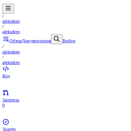
/
aleksdem
/
aleksdem
Обзор
Документация
Войти
/
aleksdem
/
aleksdem
Код
Запросы
0
Задачи