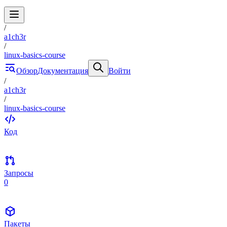
/
a1ch3r
/
linux-basics-course
Обзор
Документация
Войти
/
a1ch3r
/
linux-basics-course
Код
Запросы
0
Пакеты