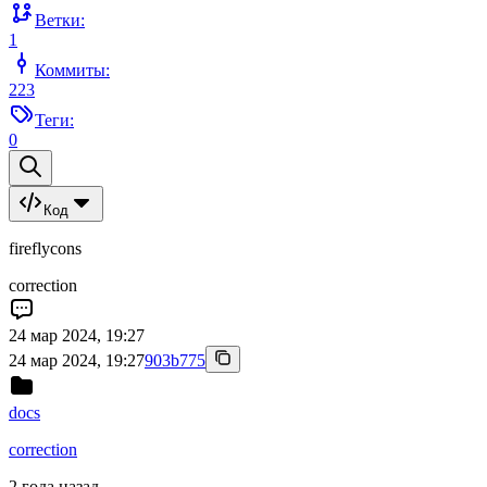
Ветки:
1
Коммиты:
223
Теги:
0
Код
fireflycons
correction
24 мар 2024, 19:27
24 мар 2024, 19:27
903b775
docs
correction
2 года назад