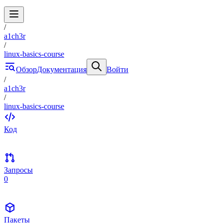
/
a1ch3r
/
linux-basics-course
Обзор
Документация
Войти
/
a1ch3r
/
linux-basics-course
Код
Запросы
0
Пакеты