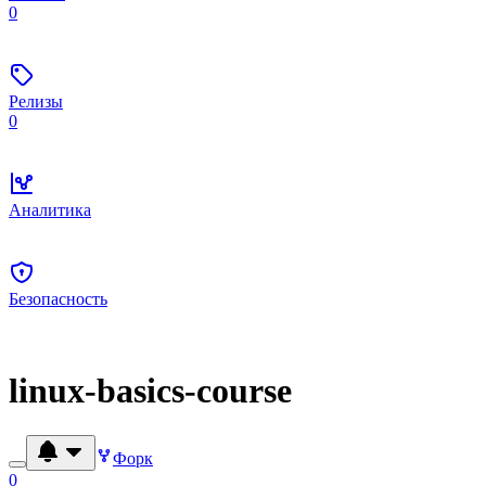
0
Релизы
0
Аналитика
Безопасность
linux-basics-course
Форк
0