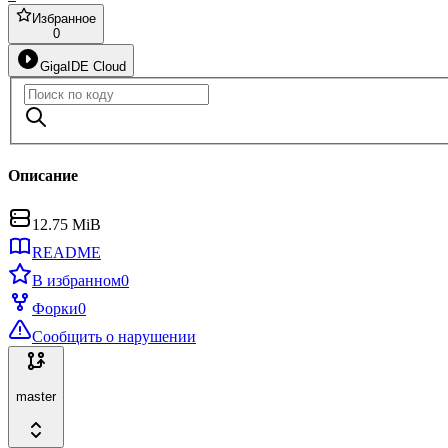
Избранное
0
GigaIDE Cloud
Описание
12.75 MiB
README
В избранном
0
Форки
0
Сообщить о нарушении
master