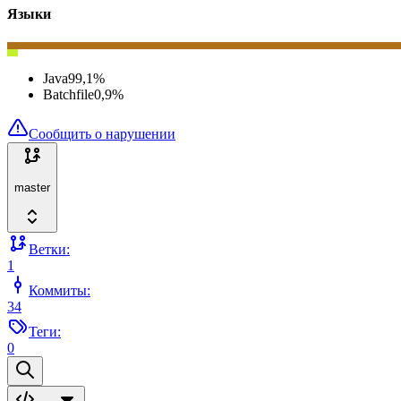
Языки
Java
99,1
%
Batchfile
0,9
%
Сообщить о нарушении
master
Ветки:
1
Коммиты:
34
Теги:
0