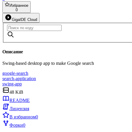
Избранное
0
GigaIDE Cloud
Описание
Swing-based desktop app to make Google search
google-search
search-application
swing-app
48 KiB
README
Лицензия
В избранном
0
Форки
0