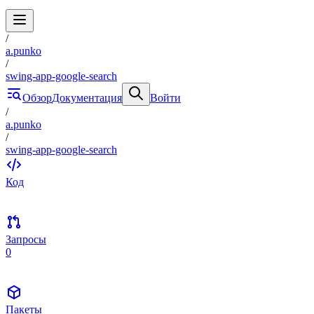
/
a.punko
/
swing-app-google-search
Обзор
Документация
Войти
/
a.punko
/
swing-app-google-search
Код
Запросы
0
Пакеты