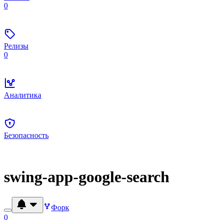
0
Релизы
0
Аналитика
Безопасность
swing-app-google-search
Форк
0