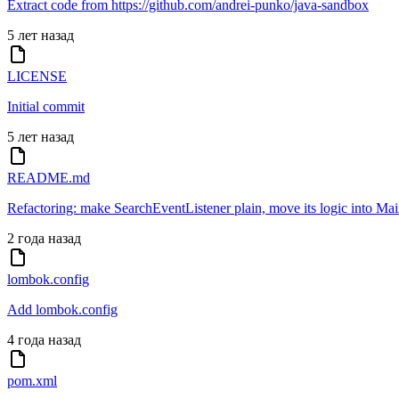
Extract code from https://github.com/andrei-punko/java-sandbox
5 лет назад
LICENSE
Initial commit
5 лет назад
README.md
Refactoring: make SearchEventListener plain, move its logic into M
2 года назад
lombok.config
Add lombok.config
4 года назад
pom.xml