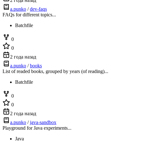
2 года назад
a.punko
/
dev-faqs
FAQs for different topics...
Batchfile
0
0
2 года назад
a.punko
/
books
List of readed books, grouped by years (of reading)...
Batchfile
0
0
2 года назад
a.punko
/
java-sandbox
Playground for Java experiments...
Java