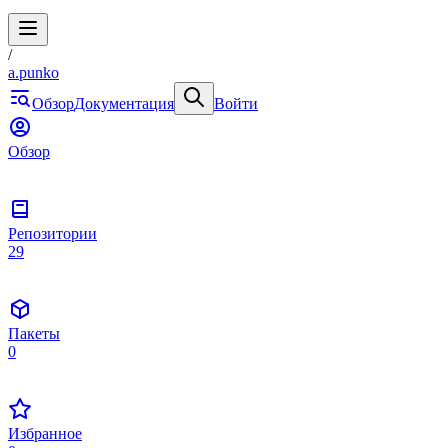
/
a.punko
Обзор
Документация
Войти
Обзор
Репозитории
29
Пакеты
0
Избранное