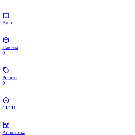
Вики
Пакеты
0
Релизы
0
CI/CD
Аналитика