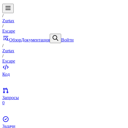
/
Zurtax
/
Escape
Обзор
Документация
Войти
/
Zurtax
/
Escape
Код
Запросы
0
Задачи