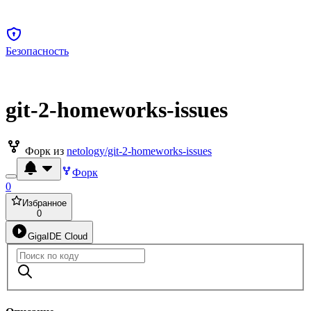
Безопасность
git-2-homeworks-issues
Форк из
netology/git-2-homeworks-issues
Форк
0
Избранное
0
GigaIDE Cloud