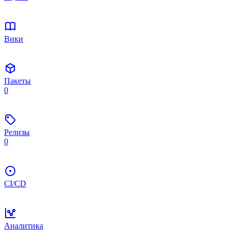
Вики
Пакеты
0
Релизы
0
CI/CD
Аналитика