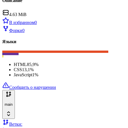
Описание
4.63 MiB
В избранном
0
Форки
0
Языки
HTML
85,9
%
CSS
13,1
%
JavaScript
1
%
Сообщить о нарушении
main
Ветки: