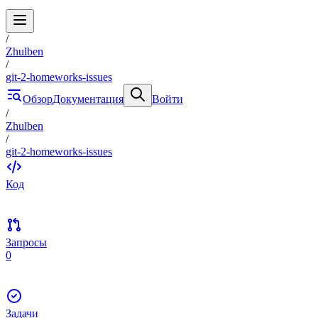
/
Zhulben
/
git-2-homeworks-issues
Обзор
Документация
Войти
/
Zhulben
/
git-2-homeworks-issues
Код
Запросы
0
Задачи