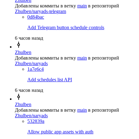
Zhulben
Добавлены коммиты в ветку
main
в репозиторий
Zhulben/naryads-telegram
0d84bac
Add Telegram button schedule controls
6 часов назад
Zhulben
Добавлены коммиты в ветку
main
в репозиторий
Zhulben/naryads
1a7e6c4
Add schedules list API
6 часов назад
Zhulben
Добавлены коммиты в ветку
main
в репозиторий
Zhulben/naryads
532839a
Allow public app assets with auth