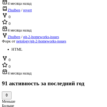
4 месяца назад
Zhulben
/
revert
0
0
4 месяца назад
Zhulben
/
git-2-homeworks-issues
Форк от
netology/git-2-homeworks-issues
HTML
0
0
4 месяца назад
91 активность за последний год
Меньше
Больше