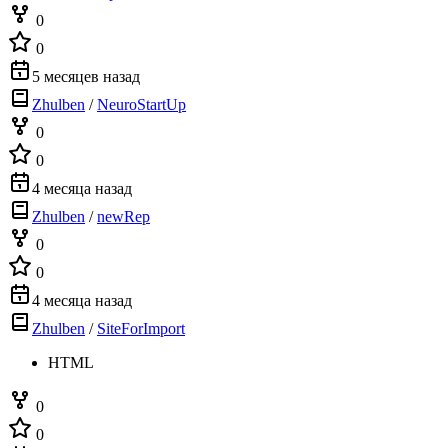
0
0
5 месяцев назад
Zhulben
/
NeuroStartUp
0
0
4 месяца назад
Zhulben
/
newRep
0
0
4 месяца назад
Zhulben
/
SiteForImport
HTML
0
0