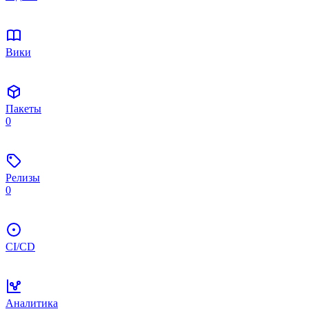
Вики
Пакеты
0
Релизы
0
CI/CD
Аналитика