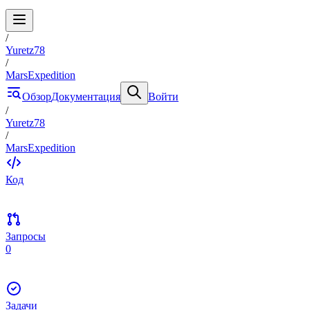
/
Yuretz78
/
MarsExpedition
Обзор
Документация
Войти
/
Yuretz78
/
MarsExpedition
Код
Запросы
0
Задачи