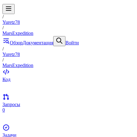
/
Yuretz78
/
MarsExpedition
Обзор
Документация
Войти
/
Yuretz78
/
MarsExpedition
Код
Запросы
0
Задачи