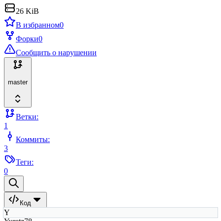
26 KiB
В избранном
0
Форки
0
Сообщить о нарушении
master
Ветки:
1
Коммиты:
3
Теги:
0
Код
Y