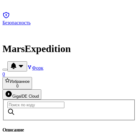
Безопасность
MarsExpedition
Форк
0
Избранное
0
GigaIDE Cloud
Описание