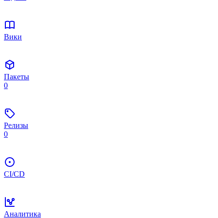
Вики
Пакеты
0
Релизы
0
CI/CD
Аналитика