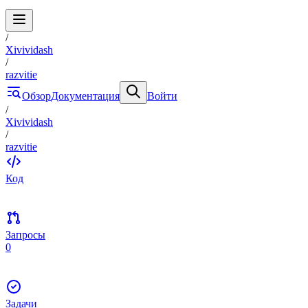
/
Xivividash
/
razvitie
Обзор
Документация
Войти
/
Xivividash
/
razvitie
Код
Запросы
0
Задачи