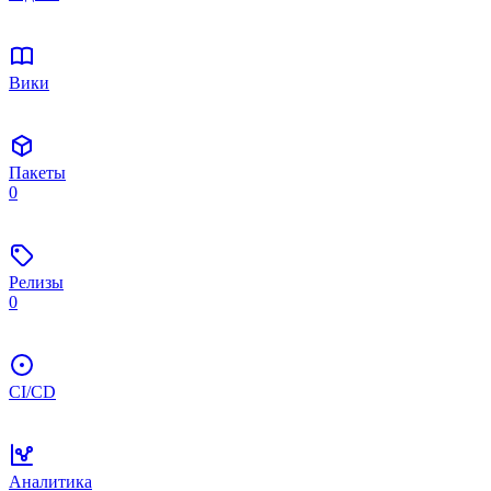
Вики
Пакеты
0
Релизы
0
CI/CD
Аналитика