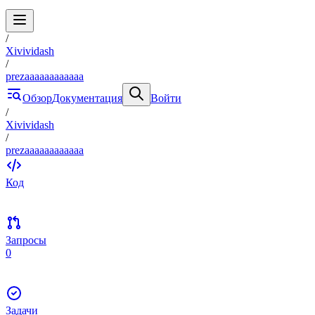
/
Xivividash
/
prezaaaaaaaaaaaa
Обзор
Документация
Войти
/
Xivividash
/
prezaaaaaaaaaaaa
Код
Запросы
0
Задачи