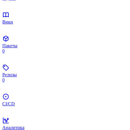
Вики
Пакеты
0
Релизы
0
CI/CD
Аналитика