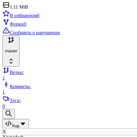
1.11 MiB
В избранном
0
Форки
0
Сообщить о нарушении
master
Ветки:
1
Коммиты:
1
Теги:
0
Код
X