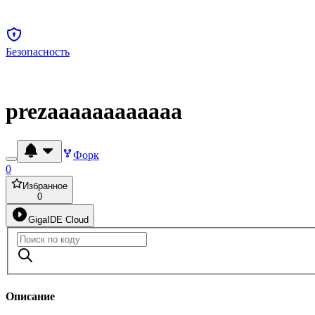
Безопасность
prezaaaaaaaaaaaa
Форк
0
Избранное
0
GigaIDE Cloud
Описание