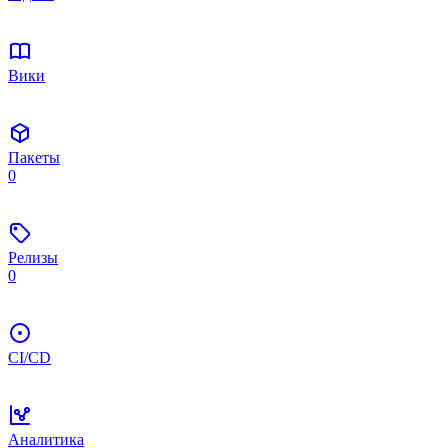
Вики
Пакеты
0
Релизы
0
CI/CD
Аналитика