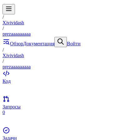
/
Xivividash
/
prezaaaaaaaaa
Обзор
Документация
Войти
/
Xivividash
/
prezaaaaaaaaa
Код
Запросы
0
Задачи