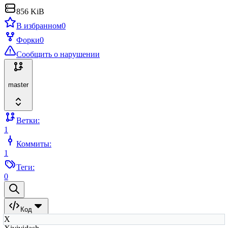
856 KiB
В избранном
0
Форки
0
Сообщить о нарушении
master
Ветки:
1
Коммиты:
1
Теги:
0
Код
X