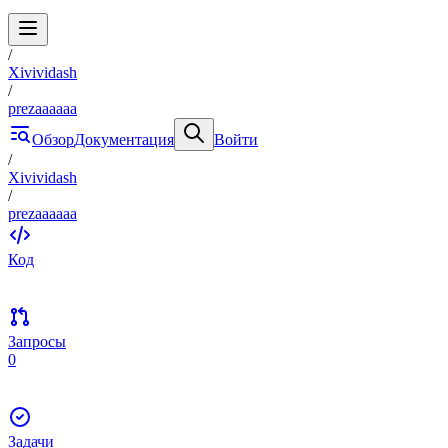
/
Xivividash
/
prezaaaaaa
Обзор
Документация
Войти
/
Xivividash
/
prezaaaaaa
Код
Запросы
0
Задачи