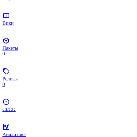
Вики
Пакеты
0
Релизы
0
CI/CD
Аналитика