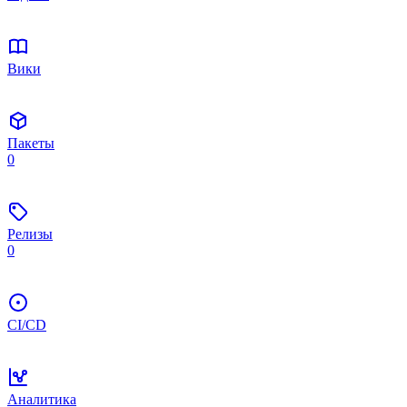
Вики
Пакеты
0
Релизы
0
CI/CD
Аналитика