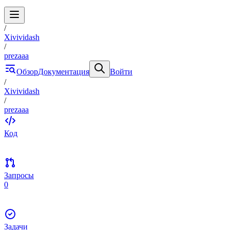
/
Xivividash
/
prezaaa
Обзор
Документация
Войти
/
Xivividash
/
prezaaa
Код
Запросы
0
Задачи