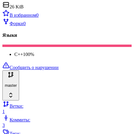
26 KiB
В избранном
0
Форки
0
Языки
C++
100
%
Сообщить о нарушении
master
Ветки:
1
Коммиты:
3
Теги: