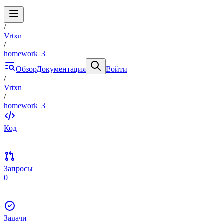
/
Vrtxn
/
homework_3
Обзор
Документация
Войти
/
Vrtxn
/
homework_3
Код
Запросы
0
Задачи