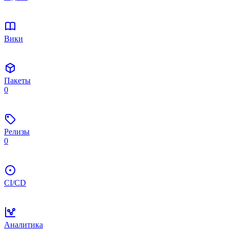
Вики
Пакеты
0
Релизы
0
CI/CD
Аналитика