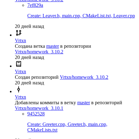
7ef829a
Create: Leaver.h, main.cpp, CMakeList.txt, Leaver.cpp
20 дней назад
Vrtxn
Создана ветка
master
в репозитории
Vrtxn/homework_3.10.2
20 дней назад
Vrtxn
Создан репозиторий
Vrtxn/homework_3.10.2
20 дней назад
Vrtxn
Добавлены коммиты в ветку
master
в репозиторий
Vrtxn/homework_3.10.1
9452528
Create: Greeter.cpp, Greeter.h, main.cpp,
CMakeLists.txt