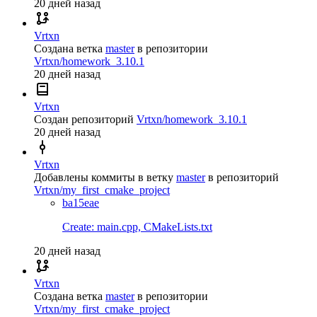
20 дней назад
Vrtxn
Создана ветка
master
в репозитории
Vrtxn/homework_3.10.1
20 дней назад
Vrtxn
Создан репозиторий
Vrtxn/homework_3.10.1
20 дней назад
Vrtxn
Добавлены коммиты в ветку
master
в репозиторий
Vrtxn/my_first_cmake_project
ba15eae
Create: main.cpp, CMakeLists.txt
20 дней назад
Vrtxn
Создана ветка
master
в репозитории
Vrtxn/my_first_cmake_project