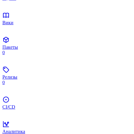
Вики
Пакеты
0
Релизы
0
CI/CD
Аналитика