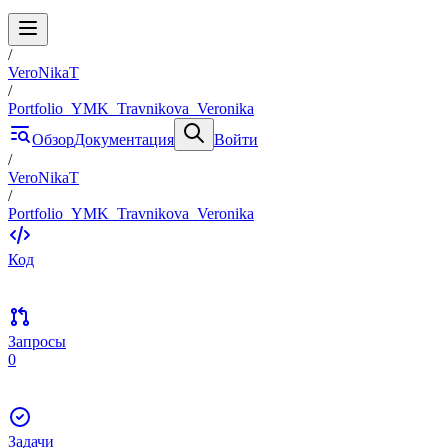
/
VeroNikaT
/
Portfolio_YMK_Travnikova_Veronika
Обзор
Документация
Войти
/
VeroNikaT
/
Portfolio_YMK_Travnikova_Veronika
Код
Запросы
0
Задачи