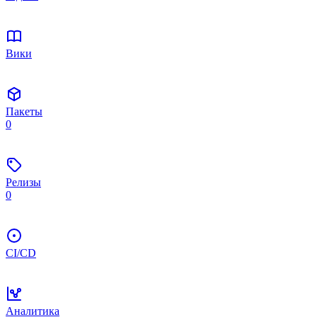
Вики
Пакеты
0
Релизы
0
CI/CD
Аналитика