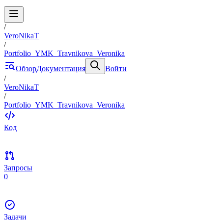
/
VeroNikaT
/
Portfolio_YMK_Travnikova_Veronika
Обзор
Документация
Войти
/
VeroNikaT
/
Portfolio_YMK_Travnikova_Veronika
Код
Запросы
0
Задачи