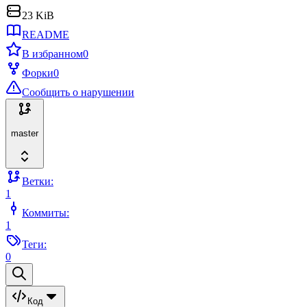
23 KiB
README
В избранном
0
Форки
0
Сообщить о нарушении
master
Ветки:
1
Коммиты:
1
Теги:
0
Код