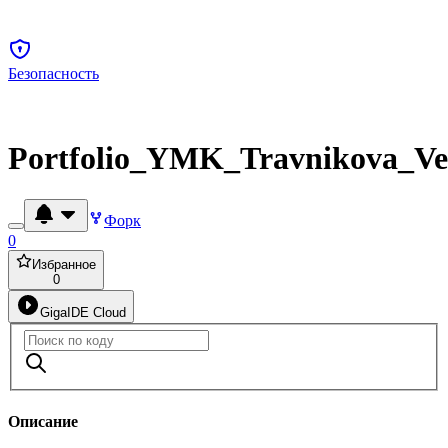
Безопасность
Portfolio_YMK_Travnikova_Ve
Форк
0
Избранное
0
GigaIDE Cloud
Описание