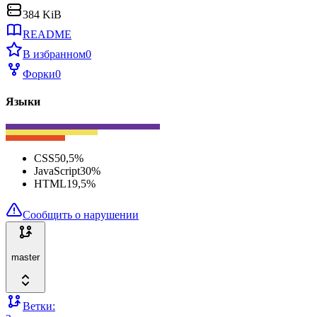
384 KiB
README
В избранном
0
Форки
0
Языки
CSS
50,5
%
JavaScript
30
%
HTML
19,5
%
Сообщить о нарушении
master
Ветки: