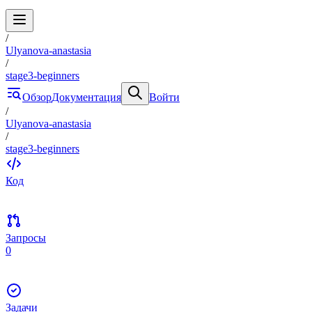
/
Ulyanova-anastasia
/
stage3-beginners
Обзор
Документация
Войти
/
Ulyanova-anastasia
/
stage3-beginners
Код
Запросы
0
Задачи