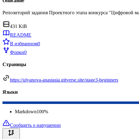
Описание
Репозиторий задания Проектного этапа конкурса "Цифровой м
431 KiB
README
В избранном
0
Форки
0
Страницы
https://ulyanova-anastasia.gitverse.site/stage3-beginners
Языки
Markdown
100
%
Сообщить о нарушении