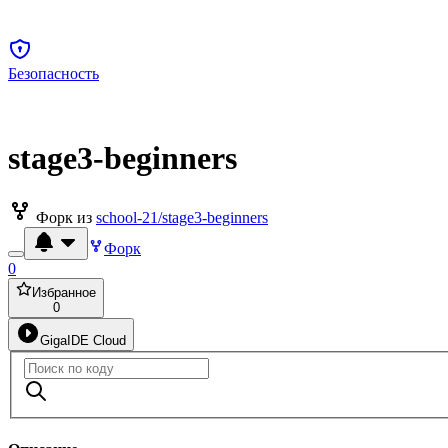
Безопасность
stage3-beginners
Форк из
school-21/stage3-beginners
Форк
0
Избранное
0
GigaIDE Cloud