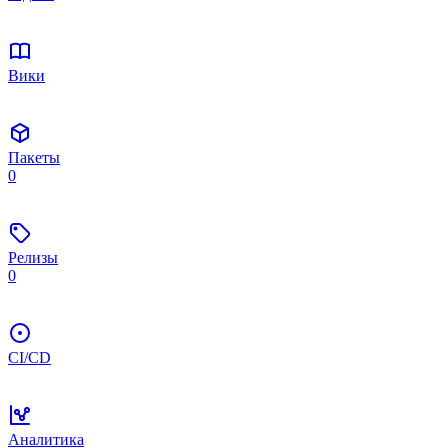
Вики
Пакеты
0
Релизы
0
CI/CD
Аналитика