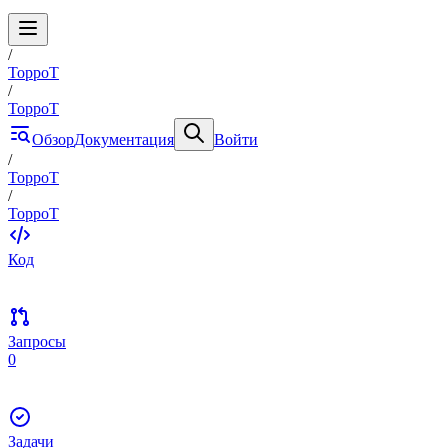
/
ToppoT
/
ToppoT
Обзор
Документация
Войти
/
ToppoT
/
ToppoT
Код
Запросы
0
Задачи