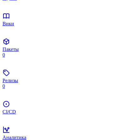
Вики
Пакеты
0
Релизы
0
CI/CD
Аналитика