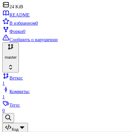
24 KiB
README
В избранном
0
Форки
0
Сообщить о нарушении
master
Ветки:
1
Коммиты:
1
Теги:
0
Код