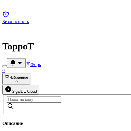
Безопасность
ToppoT
Форк
0
Избранное
0
GigaIDE Cloud
Описание