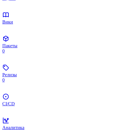
Вики
Пакеты
0
Релизы
0
CI/CD
Аналитика