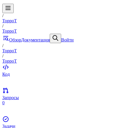
/
ToppoT
/
ToppoT
Обзор
Документация
Войти
/
ToppoT
/
ToppoT
Код
Запросы
0
Задачи