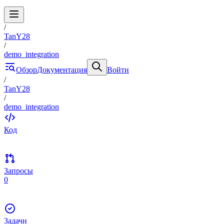
/
TanY28
/
demo_integration
Обзор
Документация
Войти
/
TanY28
/
demo_integration
Код
Запросы
0
Задачи