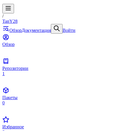
/
TanY28
Обзор
Документация
Войти
Обзор
Репозитории
1
Пакеты
0
Избранное