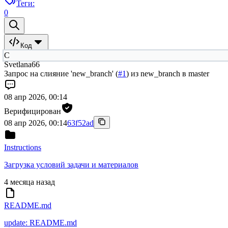
Теги:
0
Код
С
Svetlana66
Запрос на слияние 'new_branch' (
#1
) из new_branch в master
08 апр 2026, 00:14
Верифицирован
08 апр 2026, 00:14
63f52ad
Instructions
Загрузка условий задачи и материалов
4 месяца назад
README.md
update: README.md