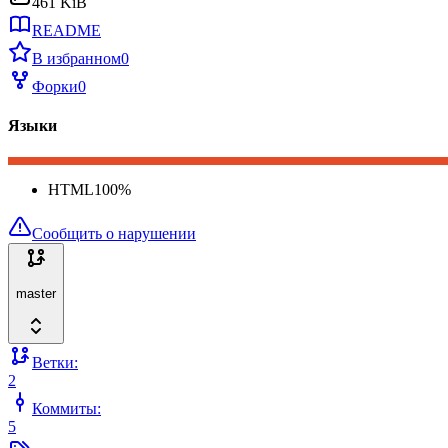
461 KiB
README
В избранном
0
Форки
0
Языки
HTML
100
%
Сообщить о нарушении
master
Ветки:
2
Коммиты:
5