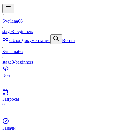
/
Svetlana66
/
stage3-beginners
Обзор
Документация
Войти
/
Svetlana66
/
stage3-beginners
Код
Запросы
0
Задачи