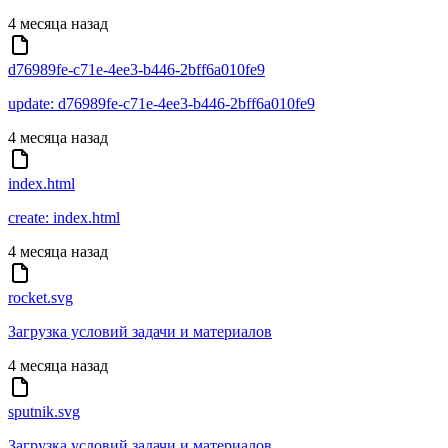
4 месяца назад
d76989fe-c71e-4ee3-b446-2bff6a010fe9
update: d76989fe-c71e-4ee3-b446-2bff6a010fe9
4 месяца назад
index.html
create: index.html
4 месяца назад
rocket.svg
Загрузка условий задачи и материалов
4 месяца назад
sputnik.svg
Загрузка условий задачи и материалов