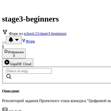
stage3-beginners
Форк из
school-21/stage3-beginners
Форк
0
Избранное
0
GigaIDE Cloud
Описание
Репозиторий задания Проектного этапа конкурса "Цифровой м