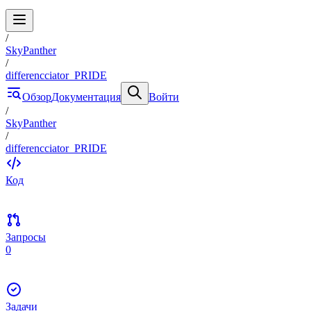
/
SkyPanther
/
differencciator_PRIDE
Обзор
Документация
Войти
/
SkyPanther
/
differencciator_PRIDE
Код
Запросы
0
Задачи